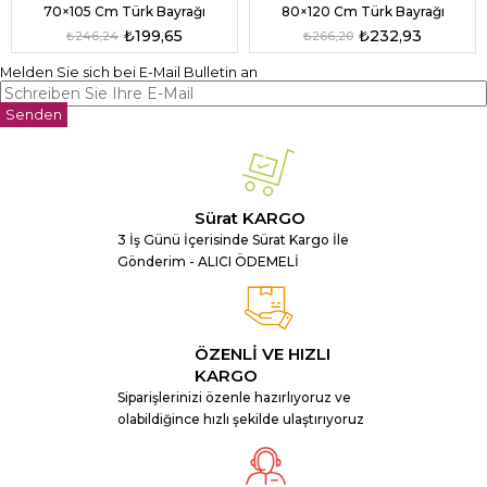
70×105 Cm Türk Bayrağı
80×120 Cm Türk Bayrağı
₺199,65
₺232,93
₺246,24
₺266,20
Melden Sie sich bei E-Mail Bulletin an
Senden
Sürat KARGO
3 İş Günü İçerisinde Sürat Kargo İle
Gönderim - ALICI ÖDEMELİ
ÖZENLİ VE HIZLI
KARGO
Siparişlerinizi özenle hazırlıyoruz ve
olabildiğince hızlı şekilde ulaştırıyoruz