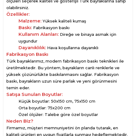
ölçüleri seçerek kaliteli ve gösterişli Türk bayraklarına sahip
olabilirsiniz.
Özellikler:
Malzeme:
Yüksek kaliteli kumaş
Baskı:
Fabrikasyon baskı
Kullanım Alanları:
Direğe ve binaya asmak için
uygundur
Dayanıklılık:
Hava koşullarına dayanıklı
Fabrikasyon Baskı
Türk bayraklarımız, modern fabrikasyon baskı teknikleri ile
üretilmektedir. Bu yöntem, bayrakların canlı renklerle ve
yüksek çözünürlükte baskılanmasını sağlar. Fabrikasyon
baskı, bayrakların uzun süre parlak ve yeni görünmesini
temin eder.
Satışa Sunulan Boyutlar:
Küçük boyutlar: 50x150 cm, 75x150 cm
Orta boyutlar: 75x200 cm
Özel ölçüler: Talebe göre özel boyutlar
Neden Biz?
Firmamız, müşteri memnuniyetini ön planda tutarak, en
kaliteli ürünleri en uygun fiyatlarla sunmayı hedeflemektedir.