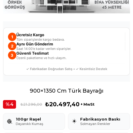
Ücretsiz Kargo
1
Tüm siparişlerde kargo bedava.
Aynı Gün Gönderim
2
Saat 14:00'e kadar verilen siparişler.
Güvenli Teslimat
3
Özenli paketleme ve hızlı ulaşım.
✓ Fabrikadan Doğrudan Satış • ✓ Kesintisiz Destek
900×1350 Cm Türk Bayrağı
₺20.497,40
4
₺21.296,00
+ MwSt
100gr Raşel
Fabrikasyon Baskı
☀️
🧶
Dayanıklı Kumaş
Solmayan Renkler