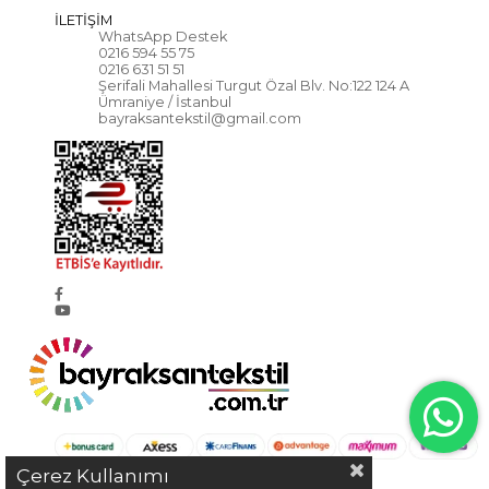
İLETİŞİM
WhatsApp Destek
0216 594 55 75
0216 631 51 51
Şerifali Mahallesi Turgut Özal Blv. No:122 124 A
Ümraniye / İstanbul
bayraksantekstil@gmail.com
Çerez Kullanımı