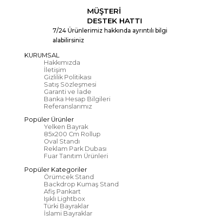
MÜŞTERİ
DESTEK HATTI
7/24 Ürünlerimiz hakkında ayrıntılı bilgi
alabilirsiniz
KURUMSAL
Hakkımızda
İletişim
Gizlilik Politikası
Satış Sözleşmesi
Garanti ve İade
Banka Hesap Bilgileri
Referanslarımız
Popüler Ürünler
Yelken Bayrak
85x200 Cm Rollup
Oval Standı
Reklam Park Dubası
Fuar Tanıtım Ürünleri
Popüler Kategoriler
Örümcek Stand
Backdrop Kumaş Stand
Afiş Pankart
Işıklı Lightbox
Türki Bayraklar
İslami Bayraklar