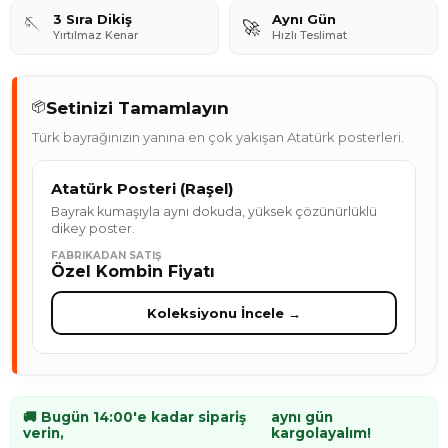
3 Sıra Dikiş
Aynı Gün
🪡
🚀
Yırtılmaz Kenar
Hızlı Teslimat
Setinizi Tamamlayın
📦
Türk bayrağınızın yanına en çok yakışan Atatürk posterleri.
Atatürk Posteri (Raşel)
Bayrak kumaşıyla aynı dokuda, yüksek çözünürlüklü
dikey poster.
FABRIKADAN SATIŞ
Özel Kombin Fiyatı
Koleksiyonu İncele →
🚚 Bugün 14:00'e kadar sipariş
aynı gün
verin,
kargolayalım!