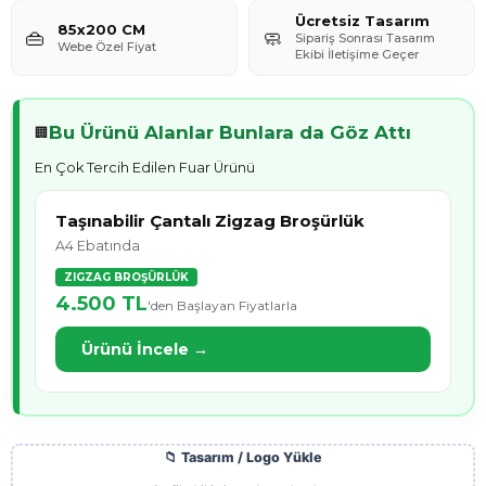
Ücretsiz Tasarım
85x200 CM
👜
🧼
Sipariş Sonrası Tasarım
Webe Özel Fiyat
Ekibi İletişime Geçer
Bu Ürünü Alanlar Bunlara da Göz Attı
🏢
En Çok Tercih Edilen Fuar Ürünü
Taşınabilir Çantalı Zigzag Broşürlük
A4 Ebatında
ZIGZAG BROŞÜRLÜK
4.500 TL
'den Başlayan Fiyatlarla
Ürünü İncele →