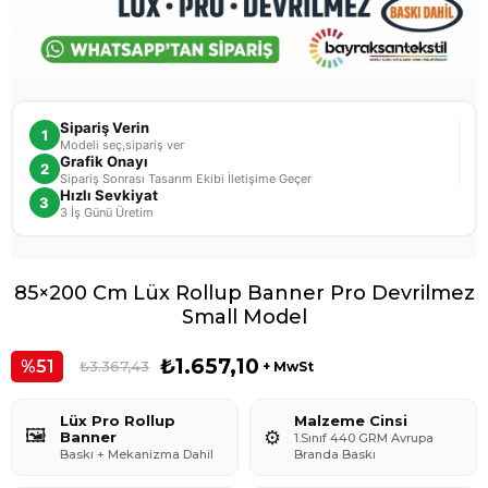
Sipariş Verin
1
Modeli seç,sipariş ver
Grafik Onayı
2
Sipariş Sonrası Tasarım Ekibi İletişime Geçer
Hızlı Sevkiyat
3
3 İş Günü Üretim
85×200 Cm Lüx Rollup Banner Pro Devrilmez
Small Model
₺1.657,10
51
₺3.367,43
+ MwSt
Lüx Pro Rollup
Malzeme Cinsi
🖼️
⚙️
Banner
1.Sınıf 440 GRM Avrupa
Baskı + Mekanizma Dahil
Branda Baskı