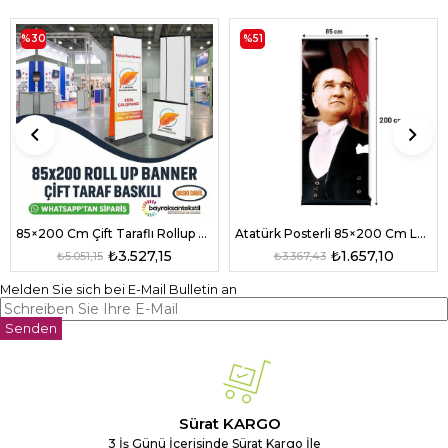
%30
%51
85×200 Cm Çift Taraflı Rollup Banner Pro Model
Atatürk Posterli 85×200 Cm Lüx Rollup Banner
₺3.527,15
₺1.657,10
₺5.051,15
₺3.367,43
Melden Sie sich bei E-Mail Bulletin an
Senden
Sürat KARGO
3 İş Günü İçerisinde Sürat Kargo İle