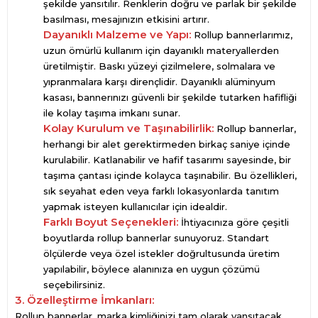
şekilde yansıtılır. Renklerin doğru ve parlak bir şekilde
basılması, mesajınızın etkisini artırır.
Dayanıklı Malzeme ve Yapı:
Rollup bannerlarımız,
uzun ömürlü kullanım için dayanıklı materyallerden
üretilmiştir. Baskı yüzeyi çizilmelere, solmalara ve
yıpranmalara karşı dirençlidir. Dayanıklı alüminyum
kasası, bannerınızı güvenli bir şekilde tutarken hafifliği
ile kolay taşıma imkanı sunar.
Kolay Kurulum ve Taşınabilirlik:
Rollup bannerlar,
herhangi bir alet gerektirmeden birkaç saniye içinde
kurulabilir. Katlanabilir ve hafif tasarımı sayesinde, bir
taşıma çantası içinde kolayca taşınabilir. Bu özellikleri,
sık seyahat eden veya farklı lokasyonlarda tanıtım
yapmak isteyen kullanıcılar için idealdir.
Farklı Boyut Seçenekleri:
İhtiyacınıza göre çeşitli
boyutlarda rollup bannerlar sunuyoruz. Standart
ölçülerde veya özel istekler doğrultusunda üretim
yapılabilir, böylece alanınıza en uygun çözümü
seçebilirsiniz.
3. Özelleştirme İmkanları:
Rollup bannerlar, marka kimliğinizi tam olarak yansıtacak