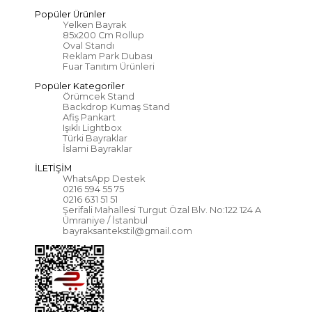
Popüler Ürünler
Yelken Bayrak
85x200 Cm Rollup
Oval Standı
Reklam Park Dubası
Fuar Tanıtım Ürünleri
Popüler Kategoriler
Örümcek Stand
Backdrop Kumaş Stand
Afiş Pankart
Işıklı Lightbox
Türki Bayraklar
İslami Bayraklar
İLETİŞİM
WhatsApp Destek
0216 594 55 75
0216 631 51 51
Şerifali Mahallesi Turgut Özal Blv. No:122 124 A
Ümraniye / İstanbul
bayraksantekstil@gmail.com