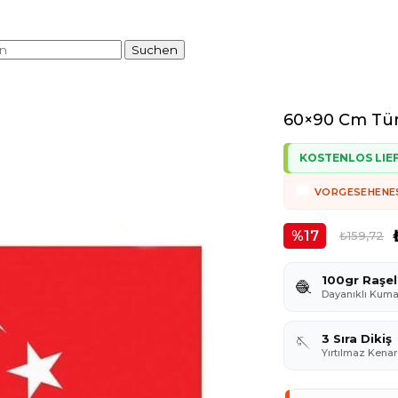
60×90 Cm Tür
KOSTENLOS LIE
VORGESEHENE
17
₺159,72
100gr Raşel
🧶
Dayanıklı Kum
3 Sıra Dikiş
🪡
Yırtılmaz Kenar