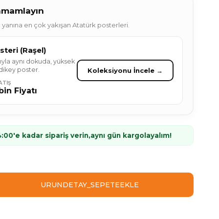
Tamamlayın
n yanına en çok yakışan Atatürk posterleri.
teri (Raşel)
yla aynı dokuda, yüksek
dikey poster.
Koleksiyonu İncele →
ATIŞ
in Fiyatı
:00'e kadar sipariş verin,
aynı gün kargolayalım!