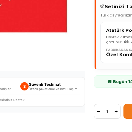
Setinizi 
📦
Türk bayrağınızı
Atatürk Pos
Bayrak kumaşı
çözünürlüklü 
FABRIKADAN S
Özel Komb
🚚 Bugün 14
Güvenli Teslimat
3
arişler.
Özenli paketleme ve hızlı ulaşım.
sintisiz Destek