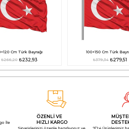
×120 Cm Türk Bayrağı
100×150 Cm Türk Bayr
₺232,93
₺279,51
₺266,20
₺379,34
ÖZENLİ VE
MÜŞTE
HIZLI KARGO
DESTE
go İle
Siparişlerinizi özenle hazırlıyoruz ve
7/24 Ürünlerimiz hak