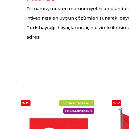
Firmamız, müşteri memnuniyetini ön planda tut
ihtiyacınıza en uygun çözümleri sunarak, bayrak
Türk bayrağı ihtiyaçlarınız için bizimle iletişim
adres!
%19
%12
KOSTENFREIER VERSAND
SCHNELLER VERSAND