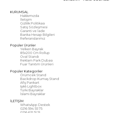
KURUMSAL
Hakkımızda
İletişim
Gizlilik Politikası
Satış Sözleşmesi
Garanti ve İade
Banka Hesap Bilgileri
Referanslarımız
Popüler Ürünler
Yelken Bayrak
85x200 Cm Rollup
Oval Standı
Reklam Park Dubası
Fuar Tanıtım Ürünleri
Popüler Kategoriler
Örümcek Stand
Backdrop Kumaş Stand
Afiş Pankart
Işıklı Lightbox
Türki Bayraklar
İslami Bayraklar
İLETİŞİM
WhatsApp Destek
0216 594 55 75
0216 631 51 51