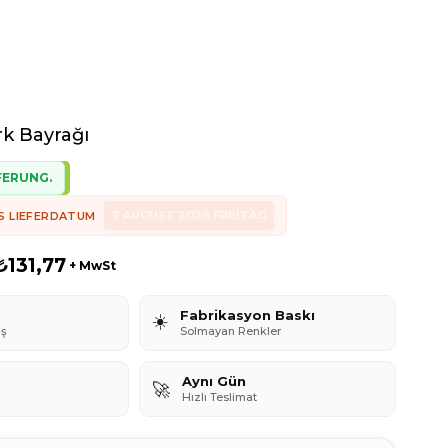
k Bayrağı
FERUNG.
7 AUGUST 2026 FREITAG
S LIEFERDATUM
₺131,77
+ MwSt
Fabrikasyon Baskı
☀️
aş
Solmayan Renkler
Aynı Gün
🚀
Hızlı Teslimat