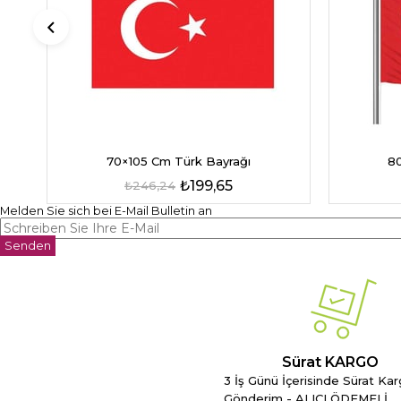
70×105 Cm Türk Bayrağı
80
₺199,65
₺246,24
Melden Sie sich bei E-Mail Bulletin an
Senden
Sürat KARGO
3 İş Günü İçerisinde Sürat Kar
Gönderim - ALICI ÖDEMELİ