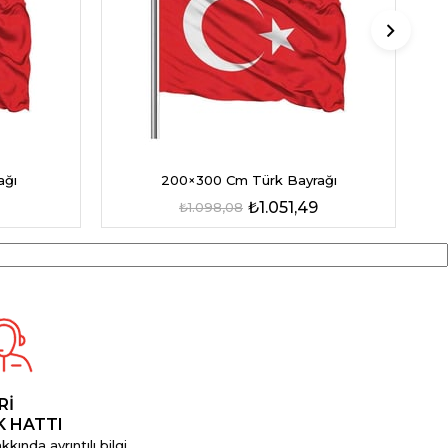
ağı
200×300 Cm Türk Bayrağı
₺1.051,49
₺1.098,08
Rİ
K HATTI
kında ayrıntılı bilgi