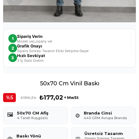
Sipariş Verin
1
Modeli seç,sipariş ver
Grafik Onayı
2
Sipariş Sonrası Tasarım Ekibi İletişime Geçer
Hızlı Sevkiyat
3
3 İş Günü Üretim
50x70 Cm Vinil Baskı
₺177,02
5
₺186,34
+ MwSt
50x70 CM Afiş
Branda Cinsi
🖼️
⚙️
4 Tarafı Kuşgözlü
440 GRM Avrupa Branda
Ücretsiz Tasarım
Baskı Yönü
👜
🧼
Sipariş Sonrası Tasarım