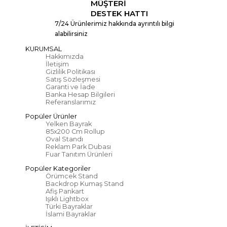
MÜŞTERİ
DESTEK HATTI
7/24 Ürünlerimiz hakkında ayrıntılı bilgi
alabilirsiniz
KURUMSAL
Hakkımızda
İletişim
Gizlilik Politikası
Satış Sözleşmesi
Garanti ve İade
Banka Hesap Bilgileri
Referanslarımız
Popüler Ürünler
Yelken Bayrak
85x200 Cm Rollup
Oval Standı
Reklam Park Dubası
Fuar Tanıtım Ürünleri
Popüler Kategoriler
Örümcek Stand
Backdrop Kumaş Stand
Afiş Pankart
Işıklı Lightbox
Türki Bayraklar
İslami Bayraklar