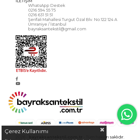
İLETİŞİM
WhatsApp Destek
0216 594 55 75
0216 631 51 51
Şerifali Mahallesi Turgut Özal Blv. No:122 124 A
Ümraniye / İstanbul
bayraksantekstil@gmail.com
Çerez Kullanımı
2026 -
bayraksantekstil.com.tr
- Tüm hakları saklıdır.