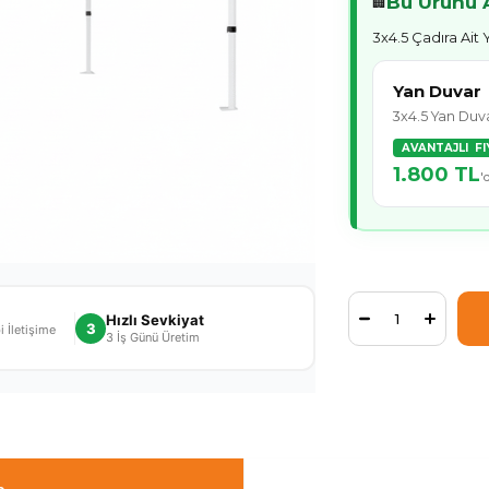
Bu Ürünü A
🏢
3x4.5 Çadıra Ait
Yan Duvar
3x4.5 Yan Duv
AVANTAJLI FI
1.800 TL
'
Hızlı Sevkiyat
3
 İletişime
3 İş Günü Üretim