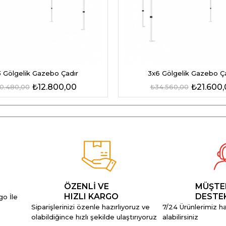
 Gölgelik Gazebo Çadır
3x6 Gölgelik Gazebo Ç
₺12.800,00
₺21.600
0.480,00
₺34.560,00
ÖZENLİ VE
MÜŞTE
HIZLI KARGO
DESTE
go İle
Siparişlerinizi özenle hazırlıyoruz ve
7/24 Ürünlerimiz hak
olabildiğince hızlı şekilde ulaştırıyoruz
alabilirsiniz