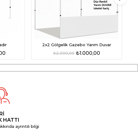
adır
2x2 Gölgelik Gazebo Yarım Duvar
,00
₺1.000,00
₺2.000,00
Rİ
K HATTI
kında ayrıntılı bilgi