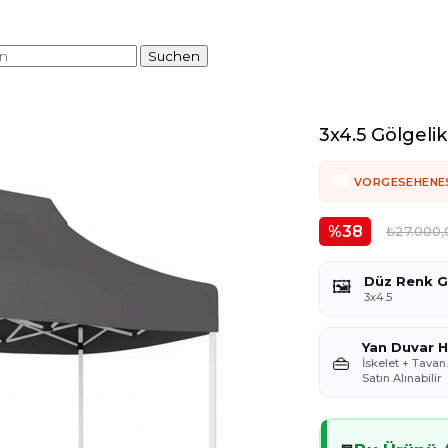
3x4.5 Gölgeli
VORGESEHENE
38
₺27.000,
Düz Renk G
🖼️
3x4.5
Yan Duvar H
👜
İskelet + Tavan
Satın Alınabilir