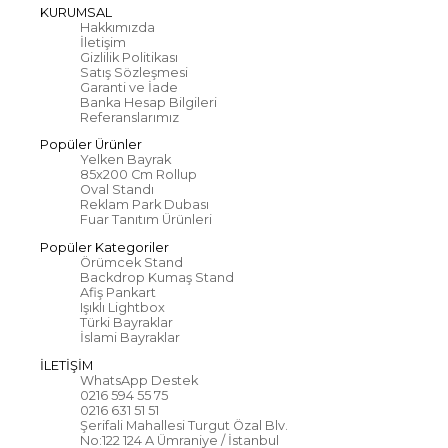
KURUMSAL
Hakkımızda
İletişim
Gizlilik Politikası
Satış Sözleşmesi
Garanti ve İade
Banka Hesap Bilgileri
Referanslarımız
Popüler Ürünler
Yelken Bayrak
85x200 Cm Rollup
Oval Standı
Reklam Park Dubası
Fuar Tanıtım Ürünleri
Popüler Kategoriler
Örümcek Stand
Backdrop Kumaş Stand
Afiş Pankart
Işıklı Lightbox
Türki Bayraklar
İslami Bayraklar
İLETİŞİM
WhatsApp Destek
0216 594 55 75
0216 631 51 51
Şerifali Mahallesi Turgut Özal Blv.
No:122 124 A Ümraniye / İstanbul