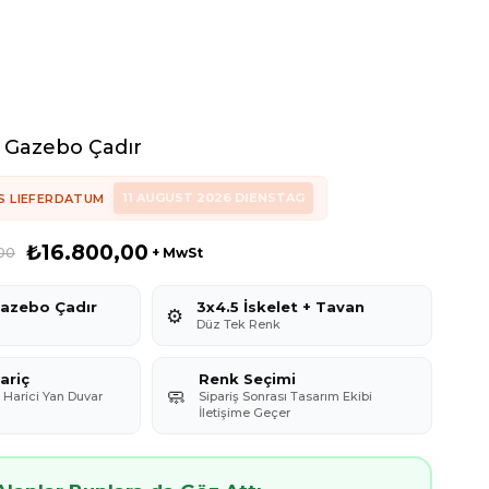
k Gazebo Çadır
11 AUGUST 2026 DIENSTAG
S LIEFERDATUM
₺16.800,00
00
+ MwSt
azebo Çadır
3x4.5 İskelet + Tavan
⚙️
Düz Tek Renk
ariç
Renk Seçimi
🧼
. Harici Yan Duvar
Sipariş Sonrası Tasarım Ekibi
İletişime Geçer