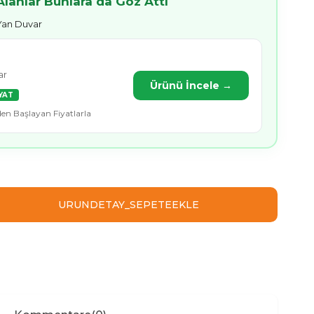
lanlar Bunlara da Göz Attı
 Yan Duvar
ar
Ürünü İncele →
YAT
den Başlayan Fiyatlarla