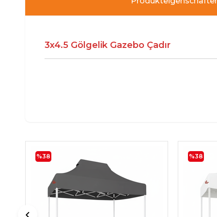
Produkteigenschafte
3x4.5 Gölgelik Gazebo Çadır
%38
%38