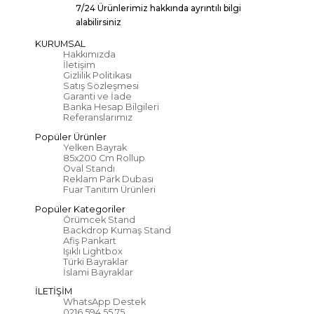
7/24 Ürünlerimiz hakkında ayrıntılı bilgi
alabilirsiniz
KURUMSAL
Hakkımızda
İletişim
Gizlilik Politikası
Satış Sözleşmesi
Garanti ve İade
Banka Hesap Bilgileri
Referanslarımız
Popüler Ürünler
Yelken Bayrak
85x200 Cm Rollup
Oval Standı
Reklam Park Dubası
Fuar Tanıtım Ürünleri
Popüler Kategoriler
Örümcek Stand
Backdrop Kumaş Stand
Afiş Pankart
Işıklı Lightbox
Türki Bayraklar
İslami Bayraklar
İLETİŞİM
WhatsApp Destek
0216 594 55 75