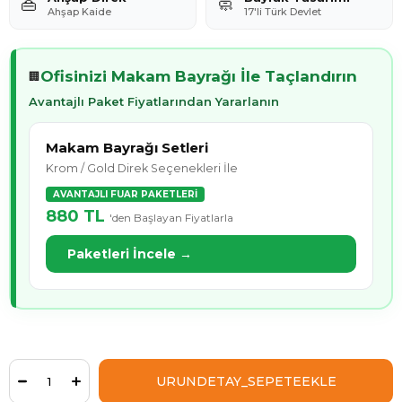
👜
🧼
Ahşap Kaide
17'li Türk Devlet
Ofisinizi Makam Bayrağı İle Taçlandırın
🏢
Avantajlı Paket Fiyatlarından Yararlanın
Makam Bayrağı Setleri
Krom / Gold Direk Seçenekleri İle
AVANTAJLI FUAR PAKETLERİ
880 TL
'den Başlayan Fiyatlarla
Paketleri İncele →