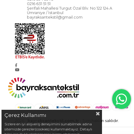
0216 631 51 51
Şerifali Mahallesi Turgut Özal Blv. No:122 124 A
Ümraniye / İstanbul
bayraksantekstil@gmail.com
Çerez Kullanımı
2026 -
bayraksantekstil.com.tr
- Tüm hakları saklıdır.
Sizlere en iyi alışveriş deneyimini sunabilmek adına
sitemizde çerezler(cookies) kullanmaktayız. Detaylı