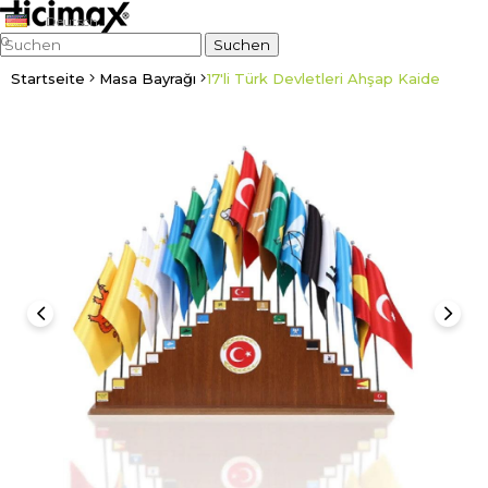
Deutsch
0
Startseite
Masa Bayrağı
17'li Türk Devletleri Ahşap Kaide