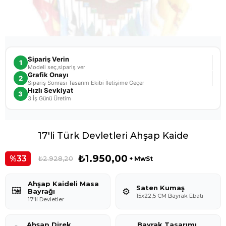
Sipariş Verin
1
Modeli seç,sipariş ver
Grafik Onayı
2
Sipariş Sonrası Tasarım Ekibi İletişime Geçer
Hızlı Sevkiyat
3
3 İş Günü Üretim
17'li Türk Devletleri Ahşap Kaide
₺1.950,00
33
₺2.928,20
+ MwSt
Ahşap Kaideli Masa
Saten Kumaş
🖼️
⚙️
Bayrağı
15x22,5 CM Bayrak Ebatı
17'li Devletler
Ahşap Direk
Bayrak Tasarımı