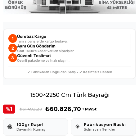
Ücretsiz Kargo
1
Tüm siparişlerde kargo bedava.
Aynı Gün Gönderim
2
Saat 14:00'e kadar verilen siparişler.
Güvenli Teslimat
3
Özenli paketleme ve hızlı ulaşım.
✓ Fabrikadan Doğrudan Satış • ✓ Kesintisiz Destek
1500×2250 Cm Türk Bayrağı
₺60.826,70
1
₺61.492,20
+ MwSt
100gr Raşel
Fabrikasyon Baskı
☀️
🧶
Dayanıklı Kumaş
Solmayan Renkler