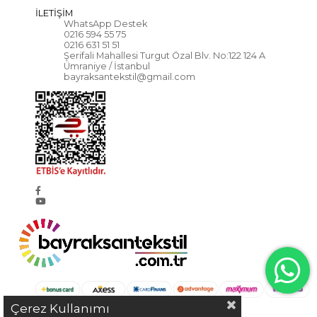
İLETİŞİM
WhatsApp Destek
0216 594 55 75
0216 631 51 51
Şerifali Mahallesi Turgut Özal Blv. No:122 124 A
Ümraniye / İstanbul
bayraksantekstil@gmail.com
Çerez Kullanımı