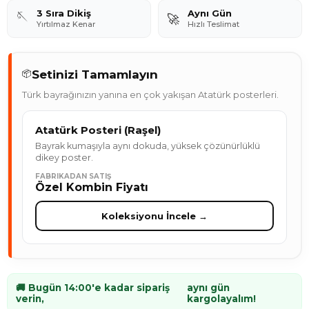
3 Sıra Dikiş
Aynı Gün
🪡
🚀
Yırtılmaz Kenar
Hızlı Teslimat
Setinizi Tamamlayın
📦
Türk bayrağınızın yanına en çok yakışan Atatürk posterleri.
Atatürk Posteri (Raşel)
Bayrak kumaşıyla aynı dokuda, yüksek çözünürlüklü
dikey poster.
FABRIKADAN SATIŞ
Özel Kombin Fiyatı
Koleksiyonu İncele →
🚚 Bugün 14:00'e kadar sipariş
aynı gün
verin,
kargolayalım!