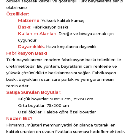
ölçüleri seçerek kaliteli ve gösterişli Türk bayraklarına sahip
olabilirsiniz.
Özellikler:
Malzeme:
Yüksek kaliteli kumaş
Baskı:
Fabrikasyon baskı
Kullanım Alanları:
Direğe ve binaya asmak için
uygundur
Dayanıklılık:
Hava koşullarına dayanıklı
Fabrikasyon Baskı
Türk bayraklarımız, modern fabrikasyon baskı teknikleri ile
üretilmektedir. Bu yöntem, bayrakların canlı renklerle ve
yüksek çözünürlükte baskılanmasını sağlar. Fabrikasyon
baskı, bayrakların uzun süre parlak ve yeni görünmesini
temin eder.
Satışa Sunulan Boyutlar:
Küçük boyutlar: 50x150 cm, 75x150 cm
Orta boyutlar: 75x200 cm
Özel ölçüler: Talebe göre özel boyutlar
Neden Biz?
Firmamız, müşteri memnuniyetini ön planda tutarak, en
kaliteli ürünleri en uygun fiyatlarla sunmayı hedeflemektedir.