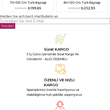
70×105 Cm Türk Bayrağı
80×120 Cm Türk Bayrağı
₺199,65
₺232,93
₺246,24
₺266,20
Melden Sie sich bei E-Mail Bulletin an
Senden
Sürat KARGO
3 İş Günü İçerisinde Sürat Kargo İle
Gönderim - ALICI ÖDEMELİ
ÖZENLİ VE HIZLI
KARGO
Siparişlerinizi özenle hazırlıyoruz ve
olabildiğince hızlı şekilde ulaştırıyoruz