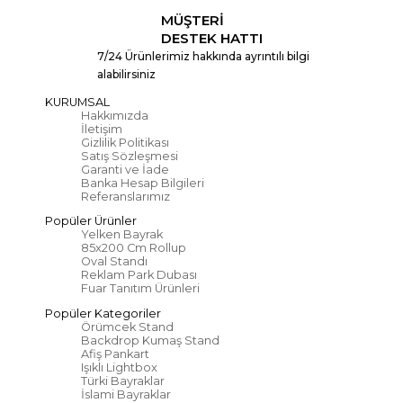
MÜŞTERİ
DESTEK HATTI
7/24 Ürünlerimiz hakkında ayrıntılı bilgi
alabilirsiniz
KURUMSAL
Hakkımızda
İletişim
Gizlilik Politikası
Satış Sözleşmesi
Garanti ve İade
Banka Hesap Bilgileri
Referanslarımız
Popüler Ürünler
Yelken Bayrak
85x200 Cm Rollup
Oval Standı
Reklam Park Dubası
Fuar Tanıtım Ürünleri
Popüler Kategoriler
Örümcek Stand
Backdrop Kumaş Stand
Afiş Pankart
Işıklı Lightbox
Türki Bayraklar
İslami Bayraklar