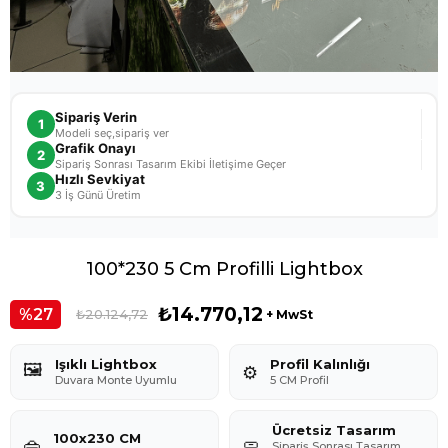
Sipariş Verin
1
Modeli seç,sipariş ver
Grafik Onayı
2
Sipariş Sonrası Tasarım Ekibi İletişime Geçer
Hızlı Sevkiyat
3
3 İş Günü Üretim
100*230 5 Cm Profilli Lightbox
₺14.770,12
27
₺20.124,72
+ MwSt
Işıklı Lightbox
Profil Kalınlığı
🖼️
⚙️
Duvara Monte Uyumlu
5 CM Profil
Ücretsiz Tasarım
100x230 CM
👜
🧼
Sipariş Sonrası Tasarım