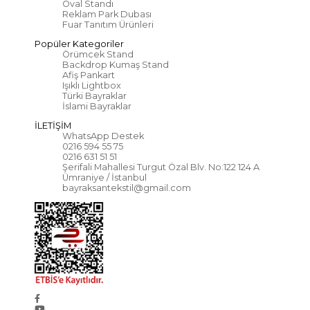
Oval Standı
Reklam Park Dubası
Fuar Tanıtım Ürünleri
Popüler Kategoriler
Örümcek Stand
Backdrop Kumaş Stand
Afiş Pankart
Işıklı Lightbox
Türki Bayraklar
İslami Bayraklar
İLETİŞİM
WhatsApp Destek
0216 594 55 75
0216 631 51 51
Şerifali Mahallesi Turgut Özal Blv. No:122 124 A
Ümraniye / İstanbul
bayraksantekstil@gmail.com