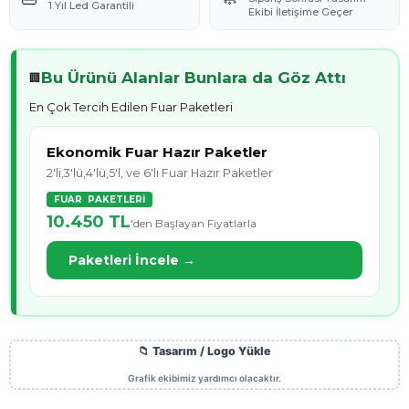
1 Yıl Led Garantili
Ekibi İletişime Geçer
Bu Ürünü Alanlar Bunlara da Göz Attı
🏢
En Çok Tercih Edilen Fuar Paketleri
Ekonomik Fuar Hazır Paketler
2'li,3'lü,4'lü,5'l, ve 6'lı Fuar Hazır Paketler
FUAR PAKETLERİ
10.450 TL
'den Başlayan Fiyatlarla
Paketleri İncele →