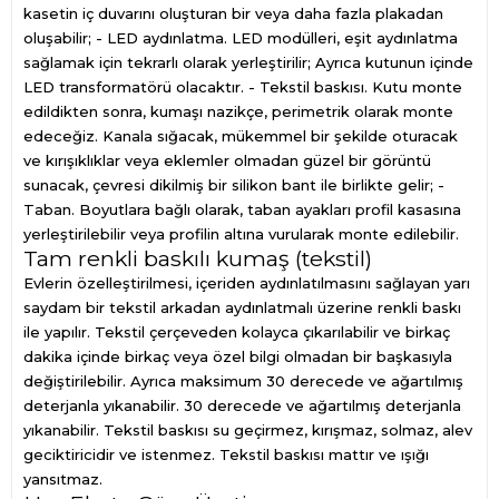
kasetin iç duvarını oluşturan bir veya daha fazla plakadan
oluşabilir; - LED aydınlatma. LED modülleri, eşit aydınlatma
sağlamak için tekrarlı olarak yerleştirilir; Ayrıca kutunun içinde
LED transformatörü olacaktır. - Tekstil baskısı. Kutu monte
edildikten sonra, kumaşı nazikçe, perimetrik olarak monte
edeceğiz. Kanala sığacak, mükemmel bir şekilde oturacak
ve kırışıklıklar veya eklemler olmadan güzel bir görüntü
sunacak, çevresi dikilmiş bir silikon bant ile birlikte gelir; -
Taban. Boyutlara bağlı olarak, taban ayakları profil kasasına
yerleştirilebilir veya profilin altına vurularak monte edilebilir.
Tam renkli baskılı kumaş (tekstil)
Evlerin özelleştirilmesi, içeriden aydınlatılmasını sağlayan yarı
saydam bir tekstil arkadan aydınlatmalı üzerine renkli baskı
ile yapılır. Tekstil çerçeveden kolayca çıkarılabilir ve birkaç
dakika içinde birkaç veya özel bilgi olmadan bir başkasıyla
değiştirilebilir. Ayrıca maksimum 30 derecede ve ağartılmış
deterjanla yıkanabilir. 30 derecede ve ağartılmış deterjanla
yıkanabilir. Tekstil baskısı su geçirmez, kırışmaz, solmaz, alev
geciktiricidir ve istenmez. Tekstil baskısı mattır ve ışığı
yansıtmaz.