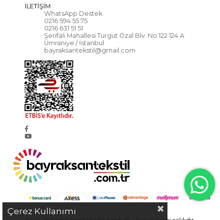
İLETİŞİM
WhatsApp Destek
0216 594 55 75
0216 631 51 51
Şerifali Mahallesi Turgut Özal Blv. No:122 124 A
Ümraniye / İstanbul
bayraksantekstil@gmail.com
Çerez Kullanımı