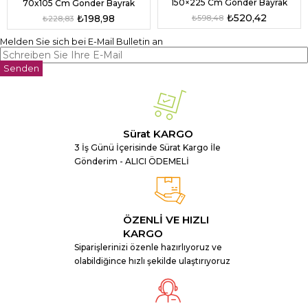
150×225 Cm Gönder Bayrak
70x105 Cm Gönder Bayrak
₺520,42
₺198,98
₺598,48
₺228,83
Melden Sie sich bei E-Mail Bulletin an
Senden
Sürat KARGO
3 İş Günü İçerisinde Sürat Kargo İle
Gönderim - ALICI ÖDEMELİ
ÖZENLİ VE HIZLI
KARGO
Siparişlerinizi özenle hazırlıyoruz ve
olabildiğince hızlı şekilde ulaştırıyoruz