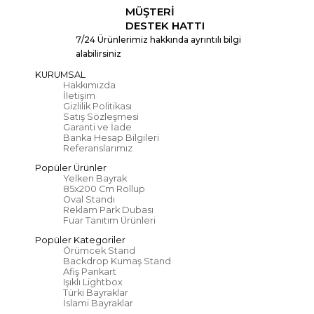
MÜŞTERİ
DESTEK HATTI
7/24 Ürünlerimiz hakkında ayrıntılı bilgi
alabilirsiniz
KURUMSAL
Hakkımızda
İletişim
Gizlilik Politikası
Satış Sözleşmesi
Garanti ve İade
Banka Hesap Bilgileri
Referanslarımız
Popüler Ürünler
Yelken Bayrak
85x200 Cm Rollup
Oval Standı
Reklam Park Dubası
Fuar Tanıtım Ürünleri
Popüler Kategoriler
Örümcek Stand
Backdrop Kumaş Stand
Afiş Pankart
Işıklı Lightbox
Türki Bayraklar
İslami Bayraklar