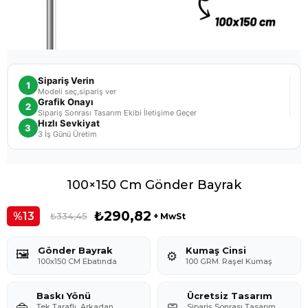
Sipariş Verin
1
Modeli seç,sipariş ver
Grafik Onayı
2
Sipariş Sonrası Tasarım Ekibi İletişime Geçer
Hızlı Sevkiyat
3
3 İş Günü Üretim
100×150 Cm Gönder Bayrak
₺290,82
13
₺334,45
+ MwSt
Gönder Bayrak
Kumaş Cinsi
🖼️
⚙️
100x150 CM Ebatında
100 GRM. Raşel Kumaş
Baskı Yönü
Ücretsiz Tasarım
👜
🧼
Tek Taraflı, Arkadan
Sipariş Sonrası Tasarım